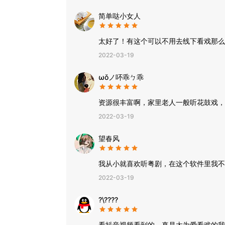
简单哒小女人
太好了！有这个可以不用去线下看戏那么
2022-03-19
ωǒノ吥乖ㄅ乖
资源很丰富啊，家里老人一般听花鼓戏，
2022-03-19
望春风
我从小就喜欢听粤剧，在这个软件里我不
2022-03-19
?\????
看抖音视频看到的，真是太为爱看戏的我