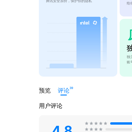
腾讯安全加持，保护你的隐私
给
独
账
39
预览
评论
用户评论
4.8