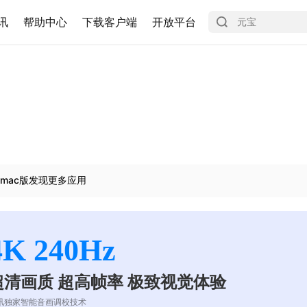
讯
帮助中心
下载客户端
开放平台
mac版发现更多应用
4K 240Hz
超清画质 超高帧率 极致视觉体验
讯独家智能音画调校技术