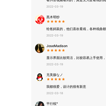
2022-03-19
黒木明纱
给爸妈装的，他们喜欢看戏，各种戏曲都
2022-03-19
JoseMadison
显示界面比较简洁，比较容易上手使用，
2022-03-19
兄美腺なノ
我都很爱，设计的很有新意
2022-03-18
平行线°