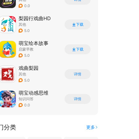
0.0
梨园行戏曲HD
其他
下载
5.0
萌宝绘本故事
启蒙早教
下载
5.0
戏曲梨园
其他
详情
5.0
萌宝动感思维
知识问答
详情
0.0
门分类
更多