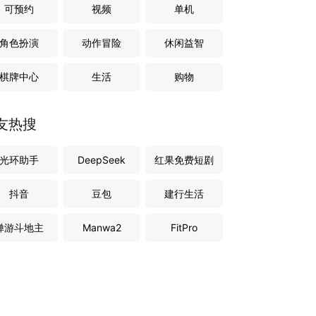
可预约
视频
单机
角色扮演
动作冒险
休闲益智
棋牌中心
生活
购物
友热搜
光环助手
DeepSeek
红果免费短剧
抖音
豆包
建行生活
禅游斗地主
Manwa2
FitPro