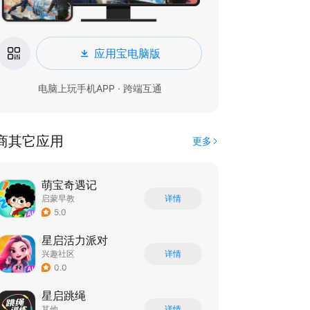
应用宝电脑版
电脑上玩手机APP · 跨端互通
商其它应用
更多
萌宝奇遇记
启蒙早教
详情
5.0
星启活力派对
兴趣社区
详情
0.0
星启跳绳
其他
详情