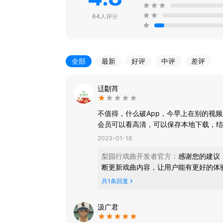
64人评分
全部
最新
好评
中评
差评
迋朙莦
不值得，什么破App，今早上在别的视
会员可以看高清，可以保存本地下载，结
2023-01-18
梨园行戏曲开发者官方
：
感谢您的建议
断更新戏曲内容，让用户能有更好的体
共
1
条回复
汲广君