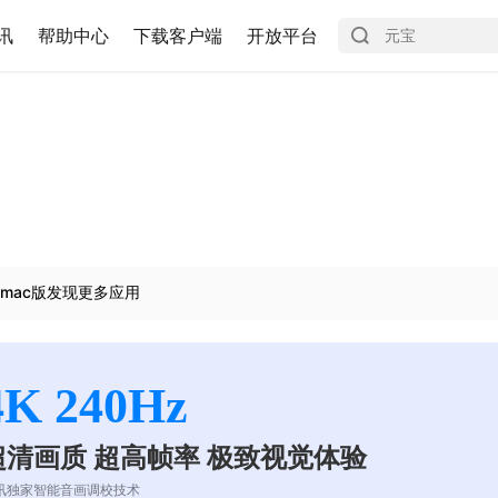
讯
帮助中心
下载客户端
开放平台
mac版发现更多应用
4K 240Hz
超清画质 超高帧率 极致视觉体验
讯独家智能音画调校技术