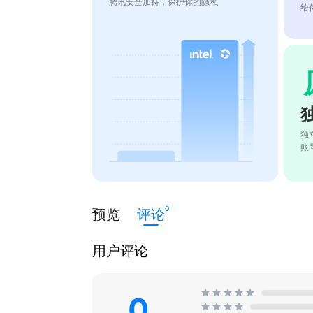
腾讯安全加持，保护你的隐私
给
独
账
0
预览
评论
用户评论
0