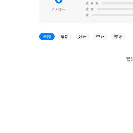
0人评分
全部
最新
好评
中评
差评