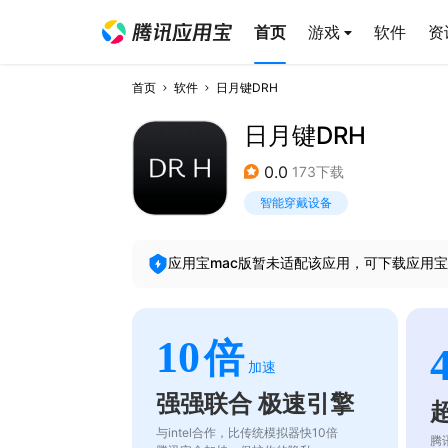
首页
游戏
软件
资
首页
软件
日月键DRH
日月键DRH
0.0
173下载
智能穿戴设备
应用宝mac版暂未适配该应用，可下载应用宝
10
倍
加速
强强联合 极速引擎
与intel合作，比传统模拟器快10倍
腾