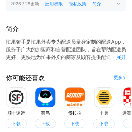
2026.7.28
更新
应用权限
隐私政策
简介
简介
忙果骑手是忙果外卖专为配送员量身定制的配送App，
服务于广大的加盟商和自营配送团队，旨在帮助配送员
更好、更快地为忙果外卖的商家及顾客提供配送服务。
展开
骑手可以在该平台方便地接收配送订单、管理订单信
息、查看统计数据等。
你可能还喜欢
更多
顺丰速运
菜鸟
货拉拉
丰巢
运满
下载
下载
下载
下载