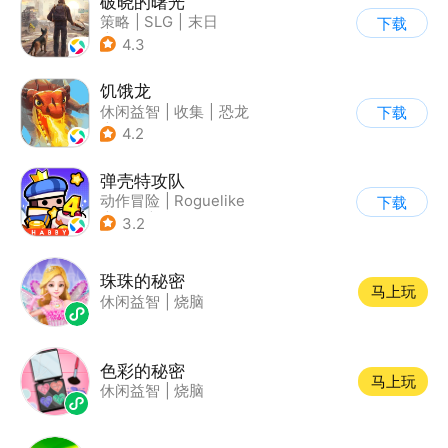
破晓的曙光
策略
|
SLG
|
末日
下载
|
写实
4.3
饥饿龙
休闲益智
|
收集
|
恐龙
下载
|
宠物
4.2
弹壳特攻队
动作冒险
|
Roguelike
下载
|
冒险
|
无双割草
3.2
珠珠的秘密
马上玩
休闲益智
|
烧脑
色彩的秘密
马上玩
休闲益智
|
烧脑