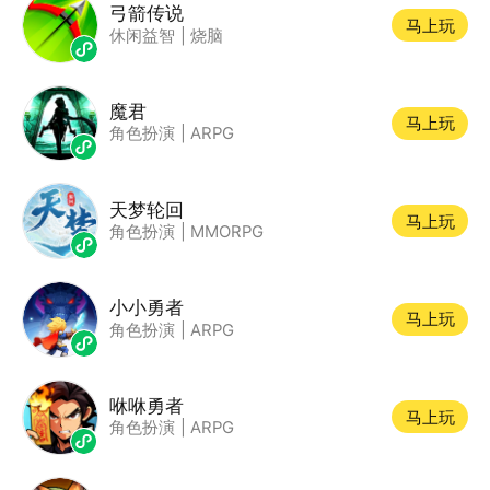
弓箭传说
马上玩
休闲益智
|
烧脑
魔君
马上玩
角色扮演
|
ARPG
天梦轮回
马上玩
角色扮演
|
MMORPG
小小勇者
马上玩
角色扮演
|
ARPG
咻咻勇者
马上玩
角色扮演
|
ARPG