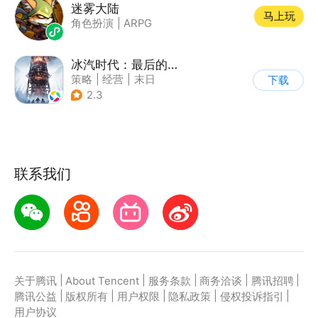
迷雾大陆
马上玩
角色扮演
|
ARPG
冰汽时代：最后的家园
策略
|
经营
|
末日
下载
|
steam游戏
2.3
联系我们
|
|
|
|
|
关于腾讯
About Tencent
服务条款
商务洽谈
腾讯招聘
|
|
|
|
|
腾讯公益
版权所有
用户权限
隐私政策
侵权投诉指引
用户协议