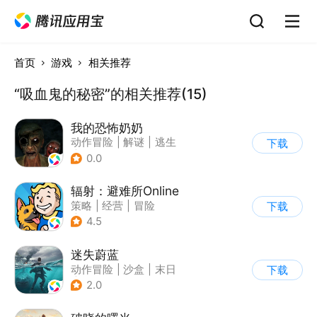
首页
游戏
相关推荐
“吸血鬼的秘密”的相关推荐(15)
我的恐怖奶奶
动作冒险
|
解谜
|
逃生
下载
|
写实
0.0
辐射：避难所Online
策略
|
经营
|
冒险
下载
|
辐射
4.5
迷失蔚蓝
动作冒险
|
沙盒
|
末日
下载
|
开放世界
2.0