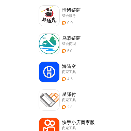
情绪链商
综合服务
0.0
乌蒙链商
综合商城
5.0
海陆空
商家工具
4.5
星驿付
商家工具
2.3
快手小店商家版
商家工具