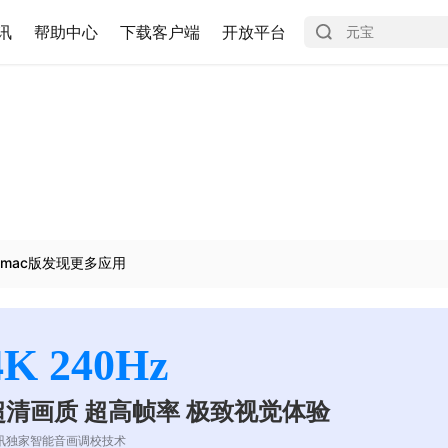
讯
帮助中心
下载客户端
开放平台
mac版发现更多应用
4K 240Hz
超清画质 超高帧率 极致视觉体验
讯独家智能音画调校技术