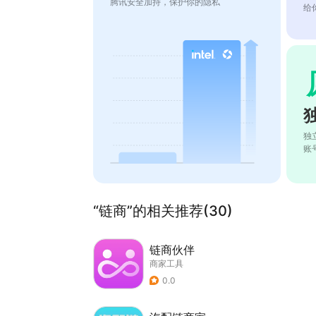
腾讯安全加持，保护你的隐私
给
独
账
“链商”的相关推荐(30)
链商伙伴
商家工具
0.0