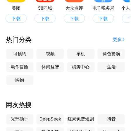
【商家服务】
美团
58同城
大众点评
电子税务局
个人
商家可发布优惠信息，活动信息
下载
下载
下载
下载
【功能特性】
爱英德app是一款智能系统，可以图像识别快速发布消
息，云端检测信息安全，让您的使用体验翻倍提升
热门分类
更多
可预约
视频
单机
角色扮演
动作冒险
休闲益智
棋牌中心
生活
购物
网友热搜
光环助手
DeepSeek
红果免费短剧
抖音