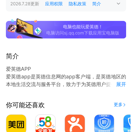
2026.7.28
更新
应用权限
隐私政策
简介
电脑也能玩爱英德！
电脑访问sj.qq.com下载应用宝电脑版
简介
爱英德APP
爱英德app是英德信息网的app客户端，是英德地区的
本地生活交流与服务平台，致力于为英德用户提供便捷
展开
的生活交流空间和体贴的本地生活服务。
【便民服务】
你可能还喜欢
更多
1、提供发布和查看便民信息
2、商家福利动态查看，掌握商家福利信息
3、号码百事通，收录了本地便民服务电话，提供用户
浏览