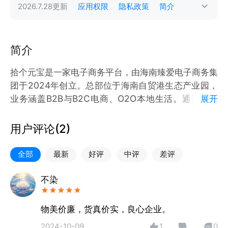
2026.7.28
更新
应用权限
隐私政策
简介
简介
拾个元宝是一家电子商务平台，由海南臻爱电子商务集
团于2024年创立。总部位于海南自贸港生态产业园，
业务涵盖B2B与B2C电商、O2O本地生活。通过互联
展开
网技术的运用，打造全新数字营销系统及全场景营销解
决方案，重构消费市场产供销，人场货之间关系。
用户评论(
2
)
全部
最新
好评
中评
差评
不染
物美价廉，货真价实，良心企业。
2024-10-09
1
0