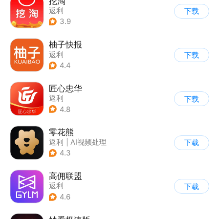
挖淘
返利
下载
3.9
柚子快报
返利
下载
4.4
匠心忠华
返利
下载
4.8
零花熊
返利
|
AI视频处理
下载
4.3
高佣联盟
返利
下载
4.6