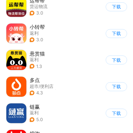
运帮帮
货运物流
下载
3.0
小转帮
返利
下载
3.0
悬赏猫
返利
下载
1.3
多点
超市/便利店
下载
|
生鲜/买菜
|
返利
4.3
链赢
返利
下载
5.0