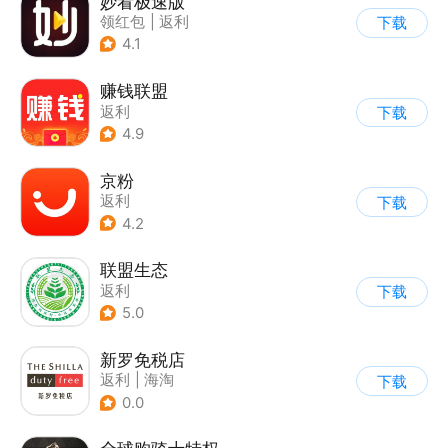
妙看极速版
领红包
|
返利
下载
4.1
赚钱联盟
返利
下载
4.9
京粉
返利
下载
4.2
联盟生态
返利
下载
5.0
新罗免税店
返利
|
海淘
下载
0.0