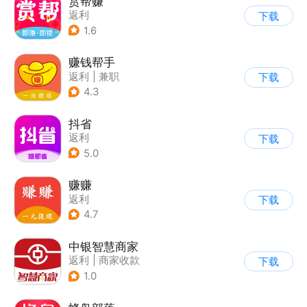
赏帮赚
返利
下载
1.6
赚钱帮手
返利
|
兼职
下载
4.3
抖省
返利
下载
5.0
赚赚
返利
下载
4.7
中银智慧商家
返利
|
商家收款
下载
1.0