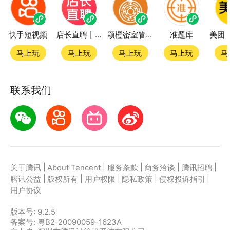
快手短视频
店长直聘丨求职招聘找工作
颖橙密室管家SmartOrange
准题库
马上玩
马上玩
马上玩
马上玩
马
联系我们
|
|
|
|
|
关于腾讯
About Tencent
服务条款
商务洽谈
腾讯招聘
|
|
|
|
|
腾讯公益
版权所有
用户权限
隐私政策
侵权投诉指引
用户协议
版本号:
9.2.5
备案号: 粤B2-20090059-1623A