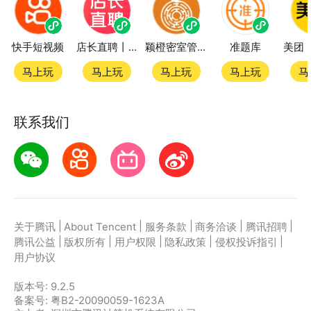
快手短视频
店长直聘丨求职招聘找工作
颖橙密室管家SmartOrange
准题库
马上玩
马上玩
马上玩
马上玩
马
联系我们
|
|
|
|
|
关于腾讯
About Tencent
服务条款
商务洽谈
腾讯招聘
|
|
|
|
|
腾讯公益
版权所有
用户权限
隐私政策
侵权投诉指引
用户协议
版本号:
9.2.5
备案号: 粤B2-20090059-1623A