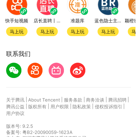
快手短视频
店长直聘丨求职招聘找工作
准题库
蓝色隐士主题站
马上玩
马上玩
马上玩
马上玩
马
联系我们
|
|
|
|
|
关于腾讯
About Tencent
服务条款
商务洽谈
腾讯招聘
|
|
|
|
|
腾讯公益
版权所有
用户权限
隐私政策
侵权投诉指引
用户协议
版本号:
9.2.5
备案号: 粤B2-20090059-1623A