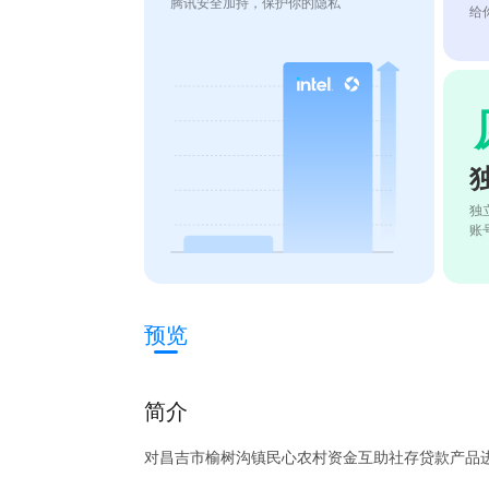
腾讯安全加持，保护你的隐私
给
独
账
预览
简介
对昌吉市榆树沟镇民心农村资金互助社存贷款产品