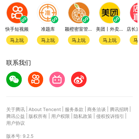
快手短视频
准题库
颖橙密室管家SmartOrange
美团丨外卖团购特价美食酒店电影
马上玩
马上玩
马上玩
马上玩
马
联系我们
|
|
|
|
|
关于腾讯
About Tencent
服务条款
商务洽谈
腾讯招聘
|
|
|
|
|
腾讯公益
版权所有
用户权限
隐私政策
侵权投诉指引
用户协议
版本号:
9.2.5