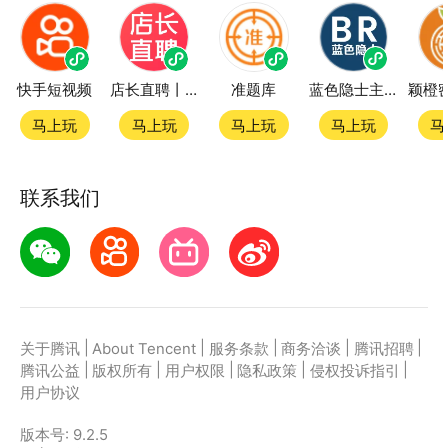
快手短视频
店长直聘丨求职招聘找工作
准题库
蓝色隐士主题站
马上玩
马上玩
马上玩
马上玩
马
联系我们
|
|
|
|
|
关于腾讯
About Tencent
服务条款
商务洽谈
腾讯招聘
|
|
|
|
|
腾讯公益
版权所有
用户权限
隐私政策
侵权投诉指引
用户协议
版本号:
9.2.5