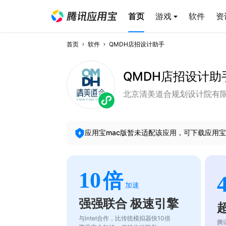
首页
游戏
软件
资
首页
软件
QMDH店招设计助手
QMDH店招设计助
北京清美道合规划设计院有
应用宝mac版暂未适配该应用，可下载应用宝
10
倍
加速
强强联合 极速引擎
与intel合作，比传统模拟器快10倍
腾