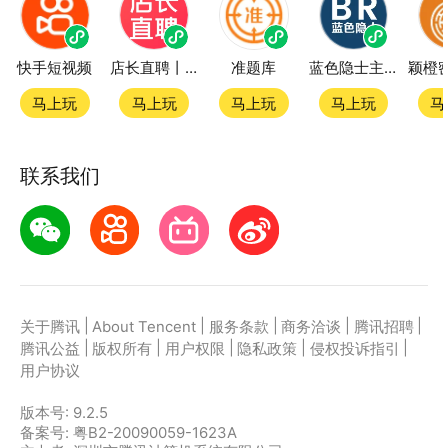
快手短视频
店长直聘丨求职招聘找工作
准题库
蓝色隐士主题站
马上玩
马上玩
马上玩
马上玩
马
联系我们
|
|
|
|
|
关于腾讯
About Tencent
服务条款
商务洽谈
腾讯招聘
|
|
|
|
|
腾讯公益
版权所有
用户权限
隐私政策
侵权投诉指引
用户协议
版本号:
9.2.5
备案号: 粤B2-20090059-1623A