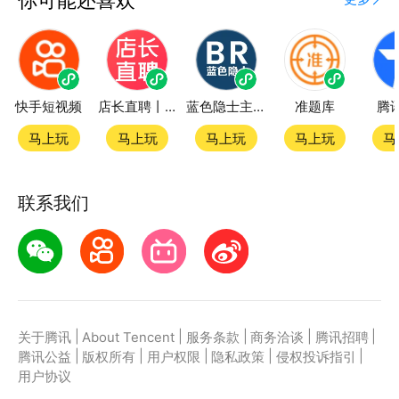
快手短视频
店长直聘丨求职招聘找工作
蓝色隐士主题站
准题库
腾
马上玩
马上玩
马上玩
马上玩
马
联系我们
|
|
|
|
|
关于腾讯
About Tencent
服务条款
商务洽谈
腾讯招聘
|
|
|
|
|
腾讯公益
版权所有
用户权限
隐私政策
侵权投诉指引
用户协议