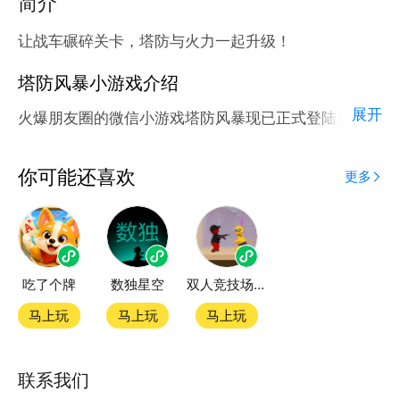
简介
让战车碾碎关卡，塔防与火力一起升级！
塔防风暴小游戏介绍
展开
火爆朋友圈的微信小游戏塔防风暴现已正式登陆腾讯应
用宝官方平台。
应用宝为腾讯官方游戏平台，收录海量正版授权的高热
你可能还喜欢
更多
度精品小游戏。直接搜索或者在小游戏 tab 发现热门
塔防风暴小游戏双平台畅玩
吃了个牌
数独星空
双人竞技场刺客小游戏
官方授权，在电脑上和手机上双端都能直接畅玩微信小
游戏
马上玩
马上玩
马上玩
如何在应用宝上玩微信小游戏？
联系我们
第一步：点击下载应用宝客户端，第二步：一键登录，