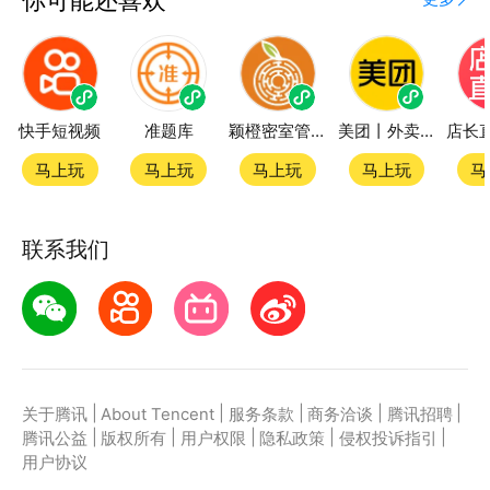
快手短视频
准题库
颖橙密室管家SmartOrange
美团丨外卖团购特价美食酒店电影
马上玩
马上玩
马上玩
马上玩
马
联系我们
|
|
|
|
|
关于腾讯
About Tencent
服务条款
商务洽谈
腾讯招聘
|
|
|
|
|
腾讯公益
版权所有
用户权限
隐私政策
侵权投诉指引
用户协议