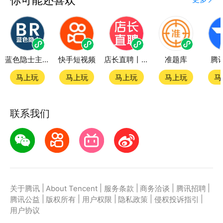
蓝色隐士主题站
快手短视频
店长直聘丨求职招聘找工作
准题库
腾
马上玩
马上玩
马上玩
马上玩
马
联系我们
|
|
|
|
|
关于腾讯
About Tencent
服务条款
商务洽谈
腾讯招聘
|
|
|
|
|
腾讯公益
版权所有
用户权限
隐私政策
侵权投诉指引
用户协议