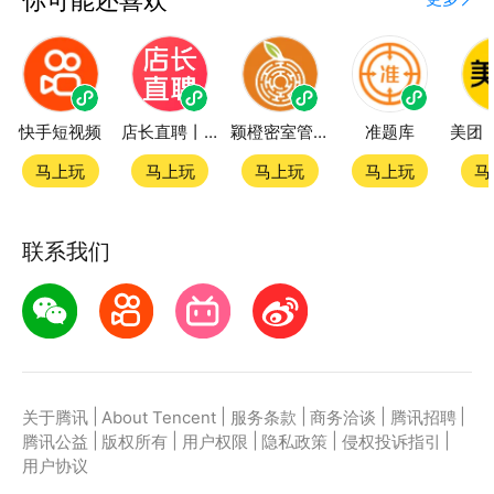
快手短视频
店长直聘丨求职招聘找工作
颖橙密室管家SmartOrange
准题库
马上玩
马上玩
马上玩
马上玩
马
联系我们
|
|
|
|
|
关于腾讯
About Tencent
服务条款
商务洽谈
腾讯招聘
|
|
|
|
|
腾讯公益
版权所有
用户权限
隐私政策
侵权投诉指引
用户协议