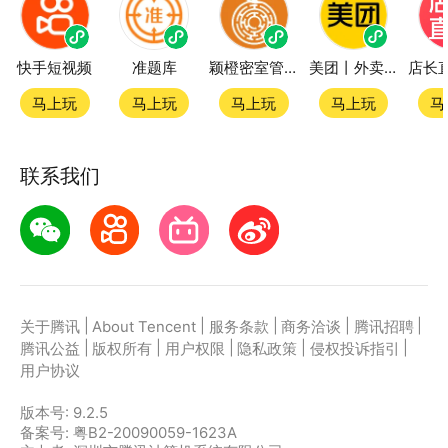
快手短视频
准题库
颖橙密室管家SmartOrange
美团丨外卖团购特价美食酒店电影
马上玩
马上玩
马上玩
马上玩
马
联系我们
|
|
|
|
|
关于腾讯
About Tencent
服务条款
商务洽谈
腾讯招聘
|
|
|
|
|
腾讯公益
版权所有
用户权限
隐私政策
侵权投诉指引
用户协议
版本号:
9.2.5
备案号: 粤B2-20090059-1623A