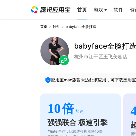
首页
游戏
软件
资
首页
软件
babyface全脸打造
babyface全脸打
杭州市江干区王飞美容店
应用宝mac版暂未适配该应用，可下载应用宝
10
倍
加速
强强联合 极速引擎
与intel合作，比传统模拟器快10倍
腾