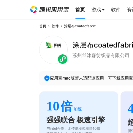
首页
游戏
软件
资
首页
软件
涂层布coatedfabric
涂层布coatedfabr
苏州丝沐森纺织品有限公司
应用宝mac版暂未适配该应用，可下载应用宝
10
倍
加速
强强联合 极速引擎
与intel合作，比传统模拟器快10倍
腾