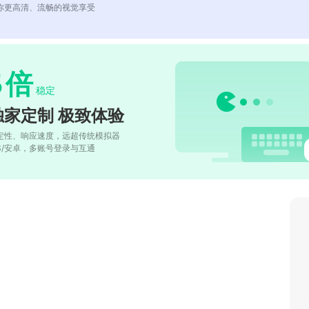
你更高清、流畅的视觉享受
5
倍
稳定
独家定制 极致体验
定性、响应速度，远超传统模拟器
OS/安卓，多账号登录与互通