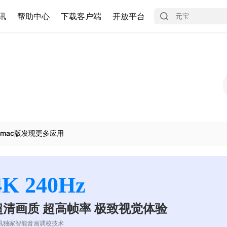
讯
帮助中心
下载客户端
开放平台
mac版发现更多应用
4K 240Hz
超清画质 超高帧率 极致视觉体验
讯独家智能音画调校技术