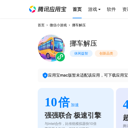
首页
游戏
软件
资
首页
微信小游戏
挪车解压
挪车解压
休闲益智
创新品类
应用宝mac版暂未适配该应用，可下载应用宝
10
倍
加速
强强联合 极速引擎
与intel合作，比传统模拟器快10倍
腾