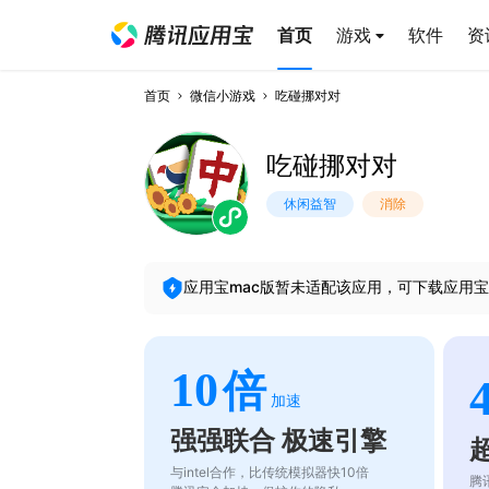
首页
游戏
软件
资
首页
微信小游戏
吃碰挪对对
吃碰挪对对
休闲益智
消除
应用宝mac版暂未适配该应用，可下载应用宝
10
倍
加速
强强联合 极速引擎
与intel合作，比传统模拟器快10倍
腾