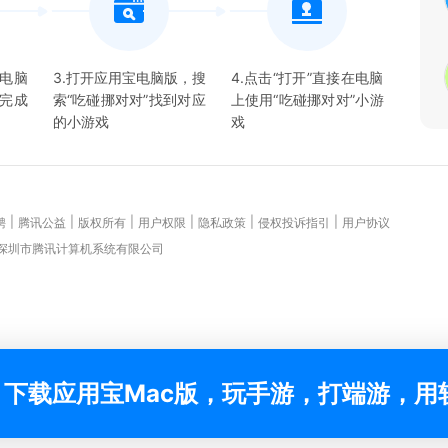
宝电脑
3.打开应用宝电脑版，搜
4.点击“打开”直接在电脑
并完成
索“
吃碰挪对对
”找到对应
上使用“
吃碰挪对对
”
小游
的
小游戏
戏
|
|
|
|
|
|
聘
腾讯公益
版权所有
用户权限
隐私政策
侵权投诉指引
用户协议
 深圳市腾讯计算机系统有限公司
下载应用宝Mac版，玩手游，打端游，用