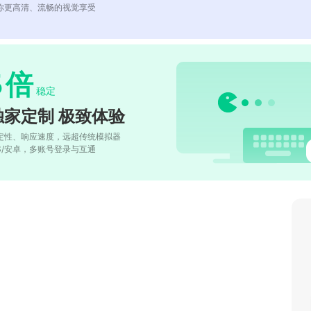
你更高清、流畅的视觉享受
5
倍
稳定
独家定制 极致体验
定性、响应速度，远超传统模拟器
OS/安卓，多账号登录与互通