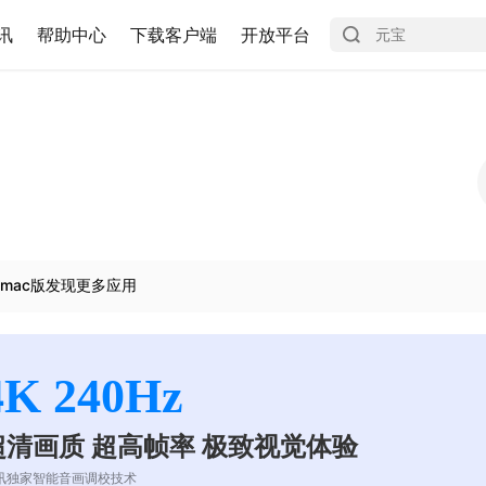
讯
帮助中心
下载客户端
开放平台
mac版发现更多应用
4K 240Hz
超清画质 超高帧率 极致视觉体验
讯独家智能音画调校技术