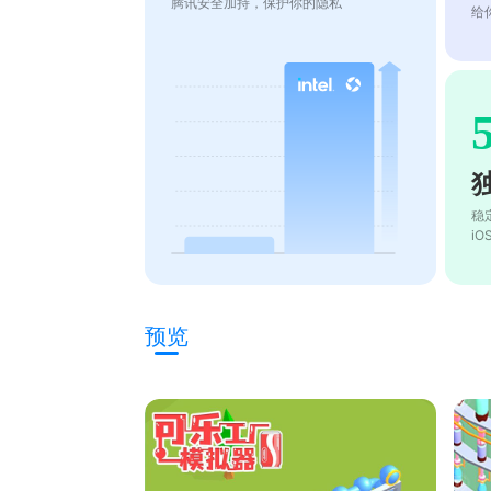
腾讯安全加持，保护你的隐私
给
稳
i
预览