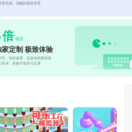
你更高清、流畅的视觉享受
5
倍
稳定
独家定制 极致体验
定性、响应速度，远超传统模拟器
OS/安卓，多账号登录与互通