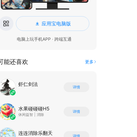
应用宝电脑版
电脑上玩手机APP · 跨端互通
可能还喜欢
更多
虾仁剑法
详情
水果碰碰碰H5
详情
休闲益智
|
消除
连连消除乐翻天
详情