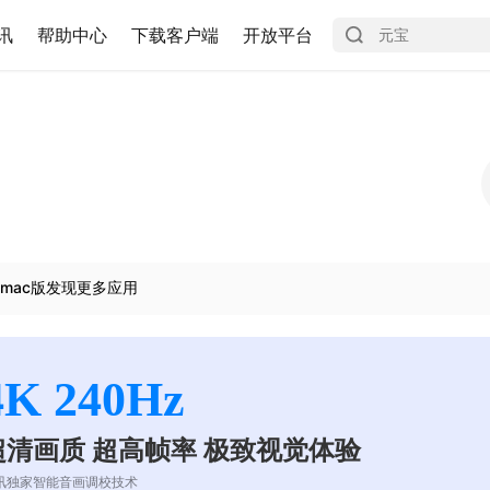
讯
帮助中心
下载客户端
开放平台
mac版发现更多应用
4K 240Hz
超清画质 超高帧率 极致视觉体验
讯独家智能音画调校技术