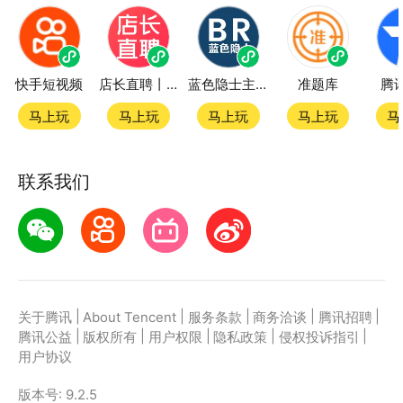
快手短视频
店长直聘丨求职招聘找工作
蓝色隐士主题站
准题库
腾
马上玩
马上玩
马上玩
马上玩
马
联系我们
|
|
|
|
|
关于腾讯
About Tencent
服务条款
商务洽谈
腾讯招聘
|
|
|
|
|
腾讯公益
版权所有
用户权限
隐私政策
侵权投诉指引
用户协议
版本号:
9.2.5