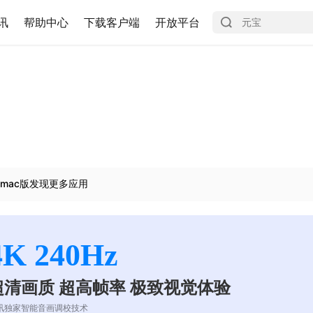
讯
帮助中心
下载客户端
开放平台
mac版发现更多应用
4K 240Hz
超清画质 超高帧率 极致视觉体验
讯独家智能音画调校技术