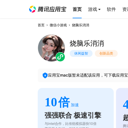
首页
游戏
软件
资
首页
微信小游戏
烧脑乐消消
烧脑乐消消
休闲益智
创新品类
应用宝mac版暂未适配该应用，可下载应用宝
10
倍
加速
强强联合 极速引擎
与intel合作，比传统模拟器快10倍
腾