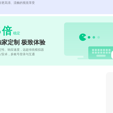
你更高清、流畅的视觉享受
5
倍
稳定
独家定制 极致体验
定性、响应速度，远超传统模拟器
OS/安卓，多账号登录与互通