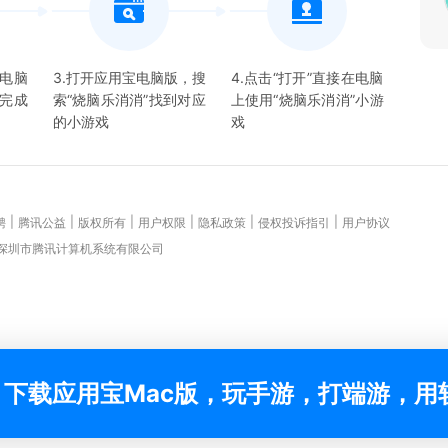
宝电脑
3.打开应用宝电脑版，搜
4.点击“打开”直接在电脑
并完成
索“
烧脑乐消消
”找到对应
上使用“
烧脑乐消消
”
小游
的
小游戏
戏
|
|
|
|
|
|
聘
腾讯公益
版权所有
用户权限
隐私政策
侵权投诉指引
用户协议
 深圳市腾讯计算机系统有限公司
下载应用宝Mac版，玩手游，打端游，用