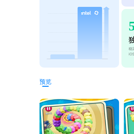
稳
i
预览