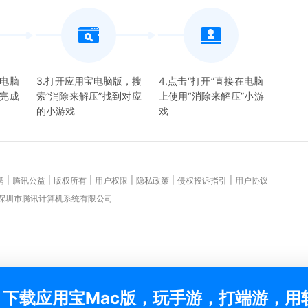
宝电脑
3.打开应用宝电脑版，搜
4.点击“打开”直接在电脑
并完成
索“
消除来解压
”找到对应
上使用“
消除来解压
”
小游
的
小游戏
戏
|
|
|
|
|
|
聘
腾讯公益
版权所有
用户权限
隐私政策
侵权投诉指引
用户协议
 深圳市腾讯计算机系统有限公司
下载应用宝Mac版，玩手游，打端游，用