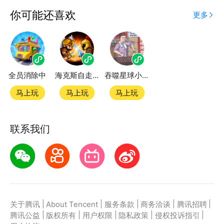
应用宝为腾讯官方游戏平台，收录海量正版授权的高热
你可能还喜欢
更多
度精品小游戏。直接搜索或者在小游戏 tab 发现热门
玩梗很烧脑小游戏双平台畅玩
全员消除中
海克斯自走棋
吞噬星球小游戏
官方授权，在电脑上和手机上双端都能直接畅玩微信小
游戏
马上玩
马上玩
马上玩
如何在应用宝上玩微信小游戏？
联系我们
第一步：点击下载应用宝客户端，第二步：一键登录，
第三步：直接拉起微信小游戏玩梗很烧脑畅玩
|
|
|
|
|
关于腾讯
About Tencent
服务条款
商务洽谈
腾讯招聘
|
|
|
|
|
腾讯公益
版权所有
用户权限
隐私政策
侵权投诉指引