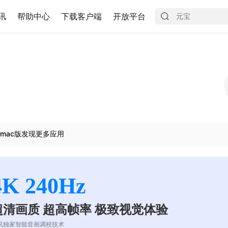
讯
帮助中心
下载客户端
开放平台
mac版发现更多应用
4K 240Hz
超清画质 超高帧率 极致视觉体验
讯独家智能音画调校技术