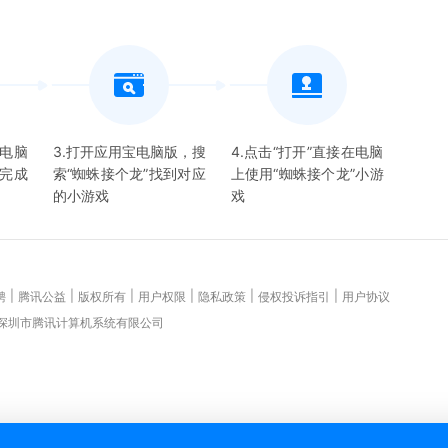
宝电脑
3.打开应用宝电脑版，搜
4.点击“打开”直接在电脑
并完成
索“
蜘蛛接个龙
”找到对应
上使用“
蜘蛛接个龙
”
小游
的
小游戏
戏
|
|
|
|
|
|
聘
腾讯公益
版权所有
用户权限
隐私政策
侵权投诉指引
用户协议
 深圳市腾讯计算机系统有限公司