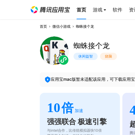
首页
游戏
软件
资
首页
微信小游戏
蜘蛛接个龙
蜘蛛接个龙
休闲益智
烧脑
应用宝mac版暂未适配该应用，可下载应用宝
10
倍
加速
强强联合 极速引擎
与intel合作，比传统模拟器快10倍
腾