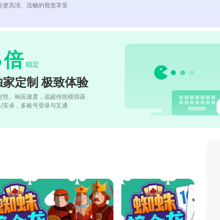
你更高清、流畅的视觉享受
5
倍
稳定
独家定制 极致体验
定性、响应速度，远超传统模拟器
OS/安卓，多账号登录与互通