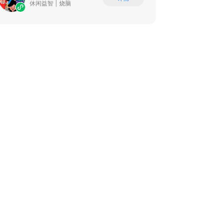
休闲益智
|
烧脑