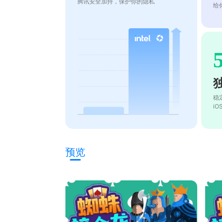
腾讯安全加持，保护你的隐私
给
稳
i
预览