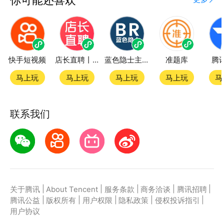
快手短视频
店长直聘丨求职招聘找工作
蓝色隐士主题站
准题库
腾
马上玩
马上玩
马上玩
马上玩
马
联系我们
|
|
|
|
|
关于腾讯
About Tencent
服务条款
商务洽谈
腾讯招聘
|
|
|
|
|
腾讯公益
版权所有
用户权限
隐私政策
侵权投诉指引
用户协议