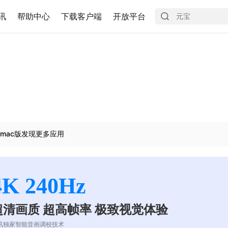
讯
帮助中心
下载客户端
开放平台
mac版发现更多应用
4K 240Hz
超清画质 超高帧率 极致视觉体验
讯独家智能音画调校技术