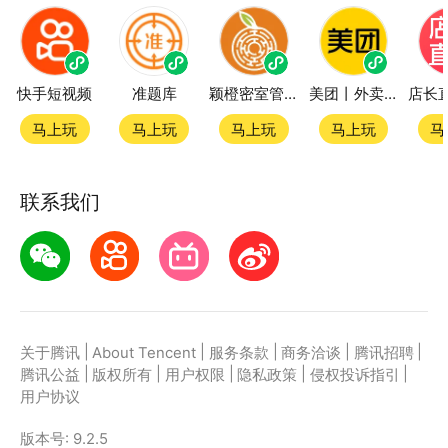
快手短视频
准题库
颖橙密室管家SmartOrange
美团丨外卖团购特价美食酒店电影
马上玩
马上玩
马上玩
马上玩
马
联系我们
|
|
|
|
|
关于腾讯
About Tencent
服务条款
商务洽谈
腾讯招聘
|
|
|
|
|
腾讯公益
版权所有
用户权限
隐私政策
侵权投诉指引
用户协议
版本号:
9.2.5