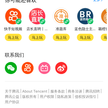
快手短视频
店长直聘丨求职招聘找工作
准题库
蓝色隐士主题站
马上玩
马上玩
马上玩
马上玩
马
联系我们
|
|
|
|
|
关于腾讯
About Tencent
服务条款
商务洽谈
腾讯招聘
|
|
|
|
|
腾讯公益
版权所有
用户权限
隐私政策
侵权投诉指引
用户协议