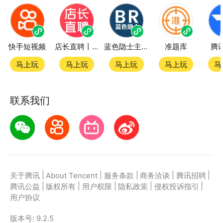
快手短视频
店长直聘丨求职招聘找工作
蓝色隐士主题站
准题库
腾
马上玩
马上玩
马上玩
马上玩
马
联系我们
|
|
|
|
|
关于腾讯
About Tencent
服务条款
商务洽谈
腾讯招聘
|
|
|
|
|
腾讯公益
版权所有
用户权限
隐私政策
侵权投诉指引
用户协议
版本号:
9.2.5