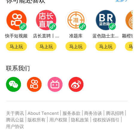
快手短视频
店长直聘丨求职招聘找工作
准题库
蓝色隐士主题站
马上玩
马上玩
马上玩
马上玩
马
联系我们
|
|
|
|
|
关于腾讯
About Tencent
服务条款
商务洽谈
腾讯招聘
|
|
|
|
|
腾讯公益
版权所有
用户权限
隐私政策
侵权投诉指引
用户协议