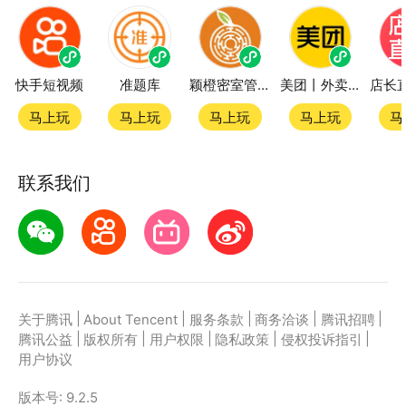
快手短视频
准题库
颖橙密室管家SmartOrange
美团丨外卖团购特价美食酒店电影
马上玩
马上玩
马上玩
马上玩
马
联系我们
|
|
|
|
|
关于腾讯
About Tencent
服务条款
商务洽谈
腾讯招聘
|
|
|
|
|
腾讯公益
版权所有
用户权限
隐私政策
侵权投诉指引
用户协议
版本号:
9.2.5