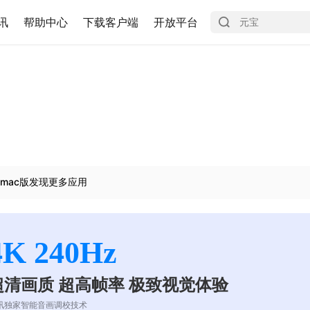
讯
帮助中心
下载客户端
开放平台
mac版发现更多应用
4K 240Hz
超清画质 超高帧率 极致视觉体验
讯独家智能音画调校技术