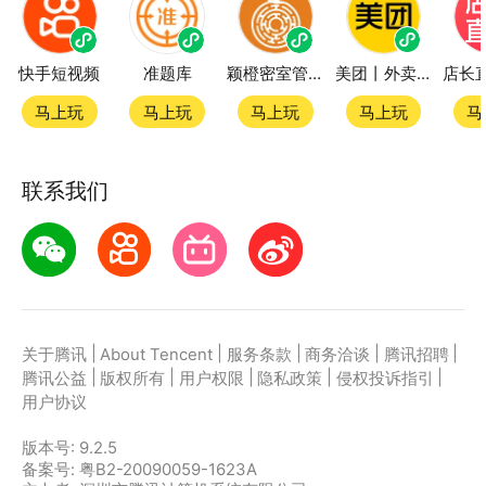
快手短视频
准题库
颖橙密室管家SmartOrange
美团丨外卖团购特价美食酒店电影
马上玩
马上玩
马上玩
马上玩
马
联系我们
|
|
|
|
|
关于腾讯
About Tencent
服务条款
商务洽谈
腾讯招聘
|
|
|
|
|
腾讯公益
版权所有
用户权限
隐私政策
侵权投诉指引
用户协议
版本号:
9.2.5
备案号: 粤B2-20090059-1623A