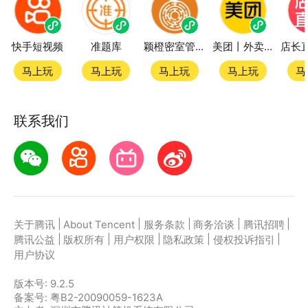
快手短视频
准题库
颖橙密室管家SmartOrange
美团丨外卖团购特价美食酒店电影
马上玩
马上玩
马上玩
马上玩
马
联系我们
|
|
|
|
|
关于腾讯
About Tencent
服务条款
商务洽谈
腾讯招聘
|
|
|
|
|
腾讯公益
版权所有
用户权限
隐私政策
侵权投诉指引
用户协议
版本号:
9.2.5
备案号: 粤B2-20090059-1623A