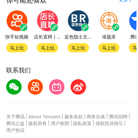
快手短视频
店长直聘丨求职招聘找工作
蓝色隐士主题站
准题库
腾
马上玩
马上玩
马上玩
马上玩
马
联系我们
|
|
|
|
|
关于腾讯
About Tencent
服务条款
商务洽谈
腾讯招聘
|
|
|
|
|
腾讯公益
版权所有
用户权限
隐私政策
侵权投诉指引
用户协议