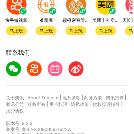
快手短视频
准题库
颖橙密室管家SmartOrange
美团丨外卖团购特价美食酒店电影
马上玩
马上玩
马上玩
马上玩
马
联系我们
|
|
|
|
|
关于腾讯
About Tencent
服务条款
商务洽谈
腾讯招聘
|
|
|
|
|
腾讯公益
版权所有
用户权限
隐私政策
侵权投诉指引
用户协议
版本号:
9.2.5
备案号: 粤B2-20090059-1623A