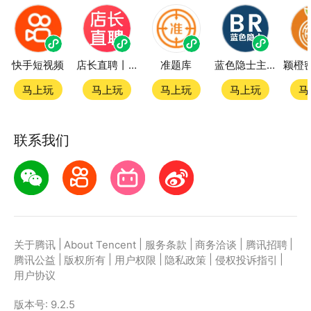
快手短视频
店长直聘丨求职招聘找工作
准题库
蓝色隐士主题站
马上玩
马上玩
马上玩
马上玩
马
联系我们
|
|
|
|
|
关于腾讯
About Tencent
服务条款
商务洽谈
腾讯招聘
|
|
|
|
|
腾讯公益
版权所有
用户权限
隐私政策
侵权投诉指引
用户协议
版本号:
9.2.5