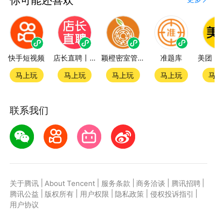
快手短视频
店长直聘丨求职招聘找工作
颖橙密室管家SmartOrange
准题库
马上玩
马上玩
马上玩
马上玩
马
联系我们
|
|
|
|
|
关于腾讯
About Tencent
服务条款
商务洽谈
腾讯招聘
|
|
|
|
|
腾讯公益
版权所有
用户权限
隐私政策
侵权投诉指引
用户协议