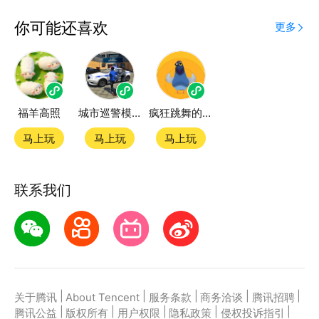
应用宝为腾讯官方游戏平台，收录海量正版授权的高热
你可能还喜欢
更多
度精品小游戏。直接搜索或者在小游戏 tab 发现热门
拆螺丝钉拔钉子小游戏双平台畅玩
福羊高照
城市巡警模拟器
疯狂跳舞的鸽子
官方授权，在电脑上和手机上双端都能直接畅玩微信小
游戏
马上玩
马上玩
马上玩
如何在应用宝上玩微信小游戏？
联系我们
第一步：点击下载应用宝客户端，第二步：一键登录，
第三步：直接拉起微信小游戏拆螺丝钉拔钉子畅玩
|
|
|
|
|
关于腾讯
About Tencent
服务条款
商务洽谈
腾讯招聘
|
|
|
|
|
腾讯公益
版权所有
用户权限
隐私政策
侵权投诉指引