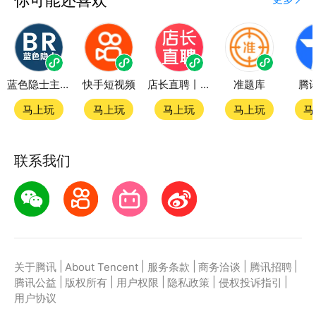
蓝色隐士主题站
快手短视频
店长直聘丨求职招聘找工作
准题库
腾
马上玩
马上玩
马上玩
马上玩
马
联系我们
|
|
|
|
|
关于腾讯
About Tencent
服务条款
商务洽谈
腾讯招聘
|
|
|
|
|
腾讯公益
版权所有
用户权限
隐私政策
侵权投诉指引
用户协议