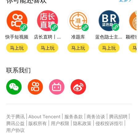
快手短视频
店长直聘丨求职招聘找工作
准题库
蓝色隐士主题站
马上玩
马上玩
马上玩
马上玩
马
联系我们
|
|
|
|
|
关于腾讯
About Tencent
服务条款
商务洽谈
腾讯招聘
|
|
|
|
|
腾讯公益
版权所有
用户权限
隐私政策
侵权投诉指引
用户协议