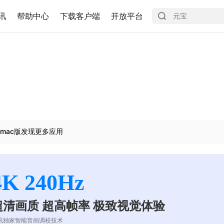
讯
帮助中心
下载客户端
开放平台
mac版发现更多应用
4K 240Hz
超清画质 超高帧率 极致视觉体验
讯独家智能音画调校技术